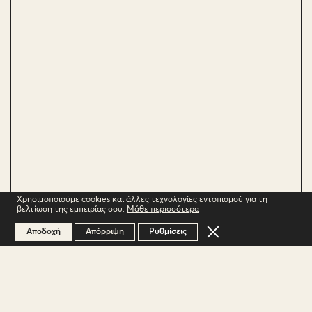
Χρησιμοποιούμε cookies και άλλες τεχνολογίες εντοπισμού για τη
βελτίωση της εμπειρίας σου.
Μάθε περισσότερα
Κλείσιμο του Cookie 
Αποδοχή
Απόρριψη
Ρυθμίσεις
ΠΕΡΙΟΧΗ
Ασπρόκαμπος: Αμπελώνας σε υψόμετρο