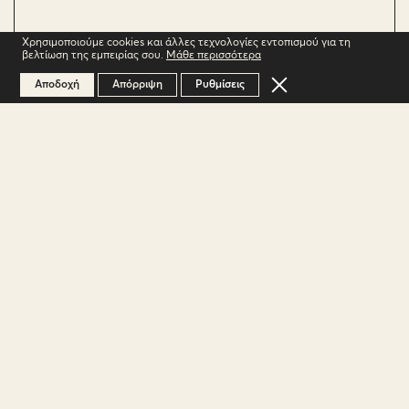
Χρησιμοποιούμε cookies και άλλες τεχνολογίες εντοπισμού για τη
βελτίωση της εμπειρίας σου.
Μάθε περισσότερα
Κλείσιμο του Cookie 
Αποδοχή
Απόρριψη
Ρυθμίσεις
ΠΕΡΙΟΧΗ
Ασπρόκαμπος: Αμπελώνες στο οροπέδιο
της Στυμφαλίας
ΟΙΝΟΠΟΙΗΣΗ
Απορραγισμός και έκθλιψη των
σταφυλιών, εκχύλιση μιας νύχτας που
ακολουθείται από αλκοολική ζύμωση σε
ανοξείδωτες δεξαμενές στους 18° C.
ΧΑΡΑΚΤΗΡΙΣΤΙΚΑ