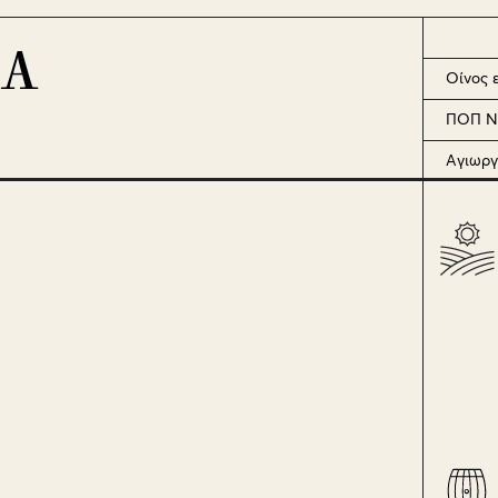
Α
Οίνος 
ΠΟΠ Ν
Αγιωργ